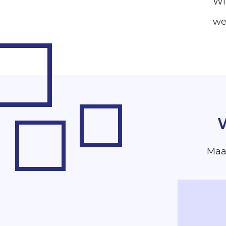
Wi
we
W
Maak