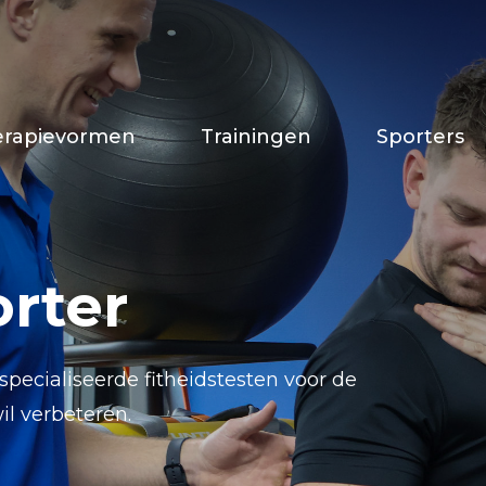
erapievormen
Trainingen
Sporters
orter
pecialiseerde fitheidstesten voor de
wil verbeteren.