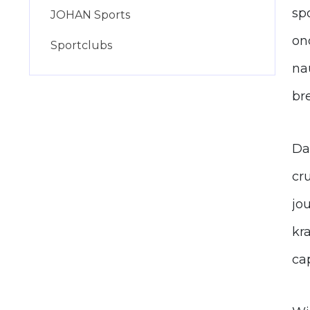
sp
JOHAN Sports
on
Sportclubs
na
br
Da
cr
jo
kr
ca