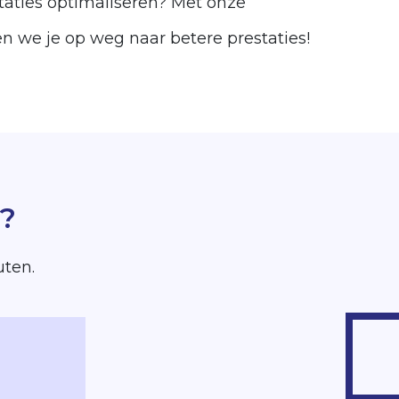
staties optimaliseren? Met onze
 we je op weg naar betere prestaties!
n?
uten.