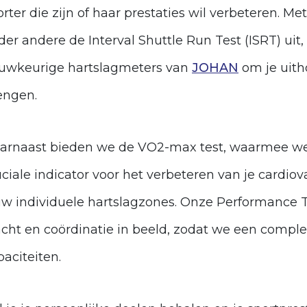
orter die zijn of haar prestaties wil verbeteren
der andere de Interval Shuttle Run Test (ISRT) ui
uwkeurige hartslagmeters van
JOHAN
om je uith
engen.
arnaast bieden we de VO2-max test, waarmee w
uciale indicator voor het verbeteren van je cardiov
uw individuele hartslagzones. Onze Performance T
acht en coördinatie in beeld, zodat we een compl
paciteiten.