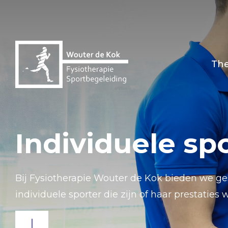
Th
Individuele sp
Bij Fysiotherapie Wouter de Kok bieden we ges
individuele sporter die zijn of haar prestaties 